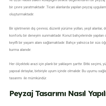
ve uzun vadeli bakım kolaylığını birlikte değerlendiren bir
peyzaj
bir çevre yaratmaktadır .Ticari alanlarda yapılan peyzaj uygulama
oluşturmaktadır.
Bir işletmenin dış çevresi; düzenli yürüme yolları, yeşil alanlar, 
konforlu bir deneyim sunmaktadır. Konut bahçelerinde yapılan do
keyifli bir yaşam alanı sağlamaktadır. Bahçe yalnızca bir süs ö
kurma alanıdır.
Her ölçekteki arazi için planlı bir yaklaşım şarttır. Bitki seçimi,
yapısal detaylar, birbiriyle uyum içinde olmalıdır. Bu uyumu sa
tasarımı
ile mümkündür.
Peyzaj Tasarımı Nasıl Yapıl