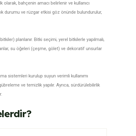
lk olarak, bahçenin amacı belirlenir ve kullanıcı
ı, ışık durumu ve rüzgar etkisi göz önünde bulundurulur,
kiler) planlanır. Bitki seçimi, yerel bitkilerle yapılmalı,
manlar, su öğeleri (çeşme, gölet) ve dekoratif unsurlar
ama sistemleri kurulup suyun verimli kullanımı
übreleme ve temizlik yapılır. Ayrıca, sürdürülebilirlik
r.
lerdir?