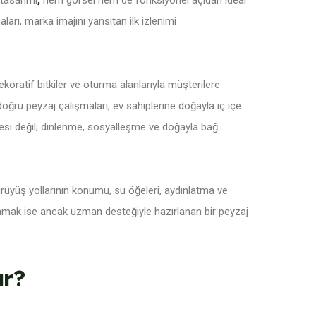
 tasarımı
,
hem görsel hem de fonksiyonel açıdan ideal
ları, marka imajını yansıtan ilk izlenimi
dekoratif bitkiler ve oturma alanlarıyla müşterilere
ğru peyzaj çalışmaları, ev sahiplerine doğayla iç içe
ğesi değil; dinlenme, sosyalleşme ve doğayla bağ
 yürüyüş yollarının konumu, su öğeleri, aydınlatma ve
ğlamak ise ancak uzman desteğiyle hazırlanan bir
peyzaj
ır?