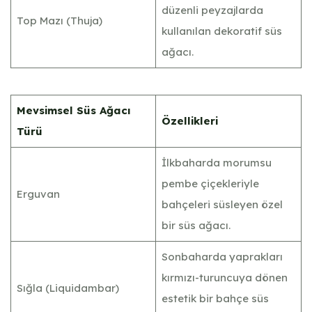
düzenli peyzajlarda
Top Mazı (Thuja)
kullanılan dekoratif süs
ağacı.
Mevsimsel Süs Ağacı
Özellikleri
Türü
İlkbaharda morumsu
pembe çiçekleriyle
Erguvan
bahçeleri süsleyen özel
bir süs ağacı.
Sonbaharda yaprakları
kırmızı-turuncuya dönen
Sığla (Liquidambar)
estetik bir bahçe süs