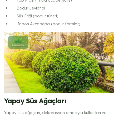
Top Mazı (Thuja occidentalis)
Bodur Leylandi
Süs Eriği (bodur türleri)
Japon Akçaağacı (bodur formlar)
Yapay Süs Ağaçları
Yapay süs ağaçları, dekorasyon amacıyla kullanılan ve