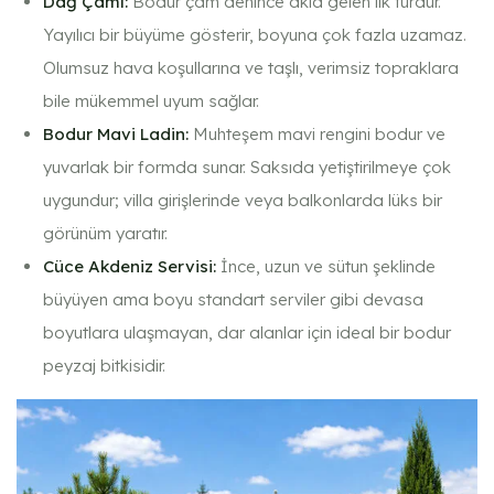
Dağ Çamı:
Bodur çam denince akla gelen ilk türdür.
Yayılıcı bir büyüme gösterir, boyuna çok fazla uzamaz.
Olumsuz hava koşullarına ve taşlı, verimsiz topraklara
bile mükemmel uyum sağlar.
Bodur Mavi Ladin:
Muhteşem mavi rengini bodur ve
yuvarlak bir formda sunar. Saksıda yetiştirilmeye çok
uygundur; villa girişlerinde veya balkonlarda lüks bir
görünüm yaratır.
Cüce Akdeniz Servisi:
İnce, uzun ve sütun şeklinde
büyüyen ama boyu standart serviler gibi devasa
boyutlara ulaşmayan, dar alanlar için ideal bir bodur
peyzaj bitkisidir.