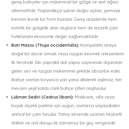
geniş bahçeler için mükemmel bir gölge ve anıt ağacı
alternatifidir. Yaşlandıkça yukarı doğru açılan, şemsiye
benzeri ikonik bir form kazanır. Geniş arazilerde hem
estetik bir gölgelik alan oluşturur hem de lezzetli çam
fıstıklarıyla ekonomik değer sağlamaktadır.
Batı Mazısı (Thuja occidentalis):
Komşularla araya
doğal bir duvar örmek veya rüzgarı kesmek isteyenlerin
ilk tercihidir. Sıkı yapraklı dal yapısı sayesinde dışarıdan
gelen ses ve rüzgarı mükemmel şekilde absorbe eder.
Bahçe sınırları boyunca yan yana dikilerek aşılmaz, her
mevsim yeşil kalan canlı bahçe çitleri oluşturulur.
Lübnan Sediri (Cedrus libani):
Malikane, villa veya
büyük ölçekli parklar için uygun, asırlarca yaşayabilen
anıtsal bir çam türüdür. Yatay eksende uzanan heybetli
dalları ve asil duruşu ile zamansız bir güç simgesidir.