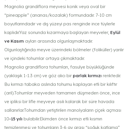
Magnolia grandiflora meyvesi konik veya oval bir
“pineapple” (ananas/kozalak) formundadır. 7-10 cm
boyutlarındadır ve dış yüzeyi pas renginde ince tüylerle
kaplıdır.
Yaz sonunda kızarmaya başlayan meyveler,
Eylül
ve Kasım
ayları arasında olgunlaşmaktadır.
Olgunlaştığında meyve üzerindeki bölmeler (foliküller) yarılır
ve içindeki tohumlar ortaya çıkmaktadır.
Magnolia grandiflora tohumları, fasulye büyüklüğünde
(yaklaşık 1-1.3 cm) ve göz alıcı bir
parlak kırmızı
renktedir.
Bu kırmızı tabaka aslında tohumu kaplayan etli bir kılıftır
(aril).
Tohumlar meyveden tamamen düşmeden önce, ince
ve ipliksi bir lifle meyveye asılı kalarak bir süre havada
sallanırlar.Tohumdan yetiştirilen manolyaların çiçek açması
10
-15 yılı
bulabilir.E
kimden önce kırmızı etli kısmın
temizlenmesi ve tohumların 3-6 ay arası “soğuk katlama”