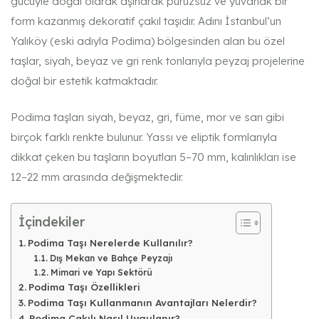
gücüyle doğal olarak aşınarak pürüzsüz ve yuvarlak bir
form kazanmış dekoratif çakıl taşıdır. Adını İstanbul’un
Yalıköy (eski adıyla Podima) bölgesinden alan bu özel
taşlar, siyah, beyaz ve gri renk tonlarıyla peyzaj projelerine
doğal bir estetik katmaktadır.
Podima taşları siyah, beyaz, gri, füme, mor ve sarı gibi
birçok farklı renkte bulunur. Yassı ve eliptik formlarıyla
dikkat çeken bu taşların boyutları 5–70 mm, kalınlıkları ise
12–22 mm arasında değişmektedir.
İçindekiler
Podima Taşı Nerelerde Kullanılır?
Dış Mekan ve Bahçe Peyzajı
Mimari ve Yapı Sektörü
Podima Taşı Özellikleri
Podima Taşı Kullanmanın Avantajları Nelerdir?
Podima Çakılı Nasıl Uygulanır?