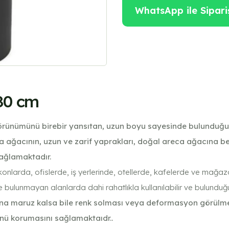
WhatsApp ile Sipari
80 cm
ünümünü birebir yansıtan, uzun boyu sayesinde bulunduğu or
ağacının, uzun ve zarif yaprakları, doğal areca ağacına benz
sağlamaktadır.
nlarda, ofislerde, iş yerlerinde, otellerde, kafelerde ve mağazal
e bulunmayan alanlarda dahi rahatlıkla kullanılabilir ve bulunduğ
ına maruz kalsa bile renk solması veya deformasyon görülmez.
nü korumasını sağlamaktaıdr..