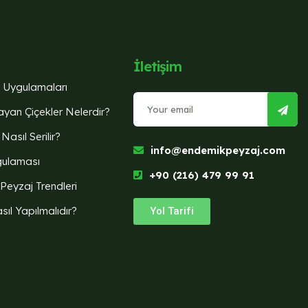
İletişim
j Uygulamaları
yan Çiçekler Nelerdir?
Nasıl Serilir?
info@endemikpeyzaj.com
gulaması
+90 (216) 479 99 91
 Peyzaj Trendleri
sıl Yapılmalıdır?
Yol Tarifi