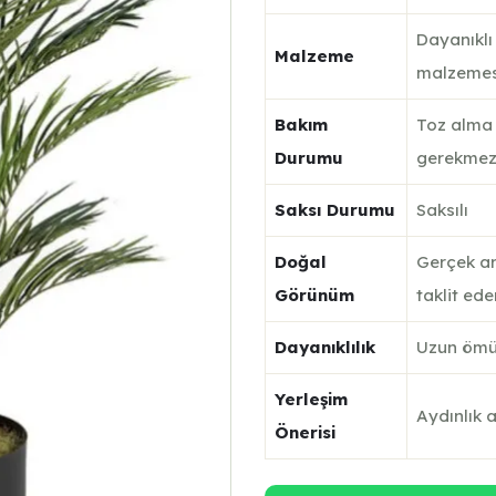
Dayanıkl
Malzeme
malzemes
Bakım
Toz alma 
Durumu
gerekme
Saksı Durumu
Saksılı
Doğal
Gerçek ar
Görünüm
taklit ede
Dayanıklılık
Uzun ömür
Yerleşim
Aydınlık 
Önerisi