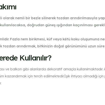
akımı
 olarak nemli bir bezle silinerek tozdan arındırılmasıyla yap
 kullanılacaksa, doğrudan güneş ışığından kaçınılması gerekl
lidir. Fazla nem birikmesi, küf veya kötü koku oluşumuna ne
erek tozdan arındırmak, bitkinizin doğal görünümünü uzun sür
rede Kullanılır?
ı ve balkon gibi alanlarda dekoratif amaçla kullanılmaktadır. Ayrıc
azandırmak için tercih edilmektedir.Işık ihtiyacı olmadığı için
.