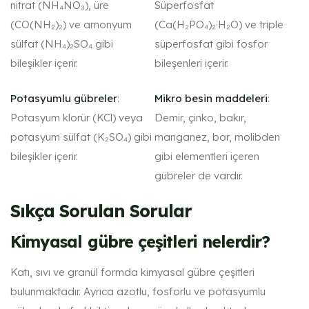
nitrat (NH₄NO₃), üre
Süperfosfat
(CO(NH₂)₂) ve amonyum
(Ca(H₂PO₄)₂·H₂O) ve triple
sülfat (NH₄)₂SO₄ gibi
süperfosfat gibi fosfor
bileşikler içerir.
bileşenleri içerir.
Potasyumlu gübreler
:
Mikro besin maddeleri
:
Potasyum klorür (KCl) veya
Demir, çinko, bakır,
potasyum sülfat (K₂SO₄) gibi
manganez, bor, molibden
bileşikler içerir.
gibi elementleri içeren
gübreler de vardır.
Sıkça Sorulan Sorular
Kimyasal gübre çeşitleri nelerdir?
Katı, sıvı ve granül formda kimyasal gübre çeşitleri
bulunmaktadır. Ayrıca azotlu, fosforlu ve potasyumlu