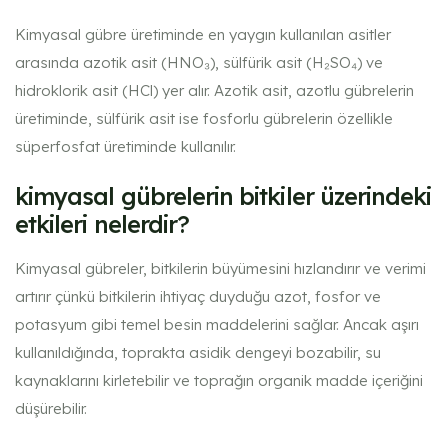
Kimyasal gübre üretiminde en yaygın kullanılan asitler
arasında azotik asit (HNO₃), sülfürik asit (H₂SO₄) ve
hidroklorik asit (HCl) yer alır. Azotik asit, azotlu gübrelerin
üretiminde, sülfürik asit ise fosforlu gübrelerin özellikle
süperfosfat üretiminde kullanılır.
kimyasal gübrelerin bitkiler üzerindeki
etkileri nelerdir​?
Kimyasal gübreler, bitkilerin büyümesini hızlandırır ve verimi
artırır çünkü bitkilerin ihtiyaç duyduğu azot, fosfor ve
potasyum gibi temel besin maddelerini sağlar. Ancak aşırı
kullanıldığında, toprakta asidik dengeyi bozabilir, su
kaynaklarını kirletebilir ve toprağın organik madde içeriğini
düşürebilir.